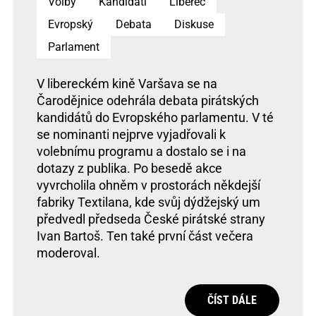
Volby
Kandidáti
Liberec
Evropský
Debata
Diskuse
Parlament
V libereckém kině Varšava se na
Čarodějnice odehrála debata pirátských
kandidátů do Evropského parlamentu. V té
se nominanti nejprve vyjadřovali k
volebnímu programu a dostalo se i na
dotazy z publika. Po besedě akce
vyvrcholila ohněm v prostorách někdejší
fabriky Textilana, kde svůj dýdžejský um
předvedl předseda České pirátské strany
Ivan Bartoš. Ten také první část večera
moderoval.
ČÍST DÁLE