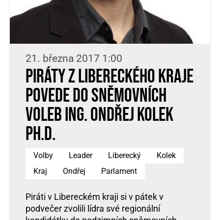
21. března 2017 1:00
Piráty z Libereckého kraje
povede do sněmovních
voleb Ing. Ondřej Kolek
Ph.D.
Volby
Leader
Liberecký
Kolek
Kraj
Ondřej
Parlament
Piráti v Libereckém kraji si v pátek v
podvečer zvolili lídra své regionální