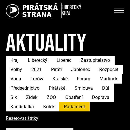
Liberecký
kraj
AKTUALITY
Kraj
Liberecký
Liberec
Zastupitelstvo
Volby
2021
Piráti
Jablonec
Rozpočet
Voda
Turów
Krajské
Fórum
Martínek
Předsednictvo
Pirátské
Smlouva
Důl
Slk
Židek
ZOO
Opatření
Doprava
Kandidátka
Kolek
Parlament
Resetovat štítky