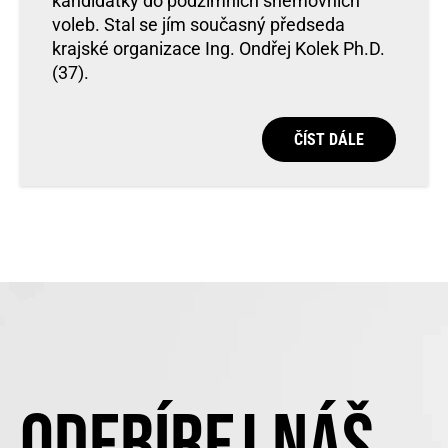
kandidátky do podzimních sněmovních
voleb. Stal se jím současný předseda
krajské organizace Ing. Ondřej Kolek Ph.D.
(37).
ČÍST DÁLE
ODEBÍREJ NÁŠ