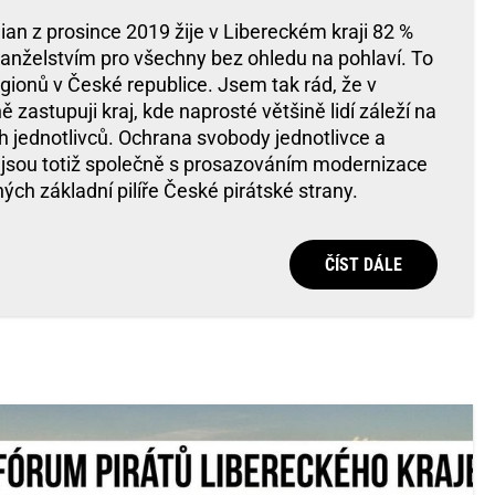
n z prosince 2019 žije v Libereckém kraji 82 %
s manželstvím pro všechny bez ohledu na pohlaví. To
egionů v České republice. Jsem tak rád, že v
astupuji kraj, kde naprosté většině lidí záleží na
 jednotlivců. Ochrana svobody jednotlivce a
 jsou totiž společně s prosazováním modernizace
ých základní pilíře České pirátské strany.
ČÍST DÁLE