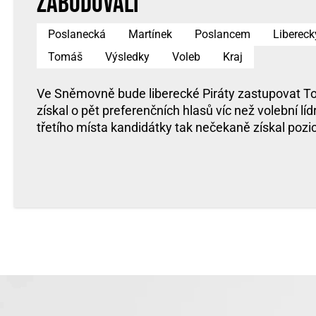
zabodovali
Poslanecká
Martínek
Poslancem
Libereck
Tomáš
Výsledky
Voleb
Kraj
Ve Sněmovně bude liberecké Piráty zastupovat To
získal o pět preferenčních hlasů víc než volební líd
třetího místa kandidátky tak nečekaně získal pozic