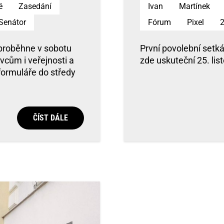
é
Zasedání
Ivan
Martínek
Senátor
Fórum
Pixel
 proběhne v sobotu
První povolební setká
ivcům i veřejnosti a
zde uskuteční 25. lis
 formuláře do středy
ČÍST DÁLE