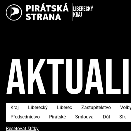
Liberecký
kraj
AKTUAL
Kraj
Liberecký
Liberec
Zastupitelstvo
Volb
Předsednictvo
Pirátské
Smlouva
Důl
Slk
Resetovat štítky