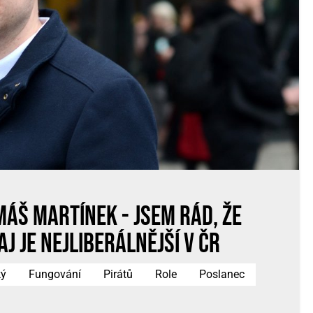
áš Martínek - Jsem rád, že
j je nejliberálnější v ČR
ký
Fungování
Pirátů
Role
Poslanec