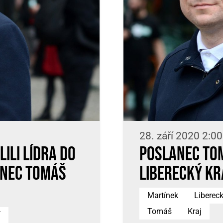
28. září 2020 2:00
lili lídra do
Poslanec Tom
anec Tomáš
Liberecký kra
Martínek
Liberec
Tomáš
Kraj
í