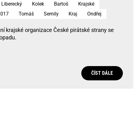
Liberecký
Kolek
Bartoš
Krajské
2017
Tomáš
Semily
Kraj
Ondřej
ní krajské organizace České pirátské strany se
topadu.
ČÍST DÁLE