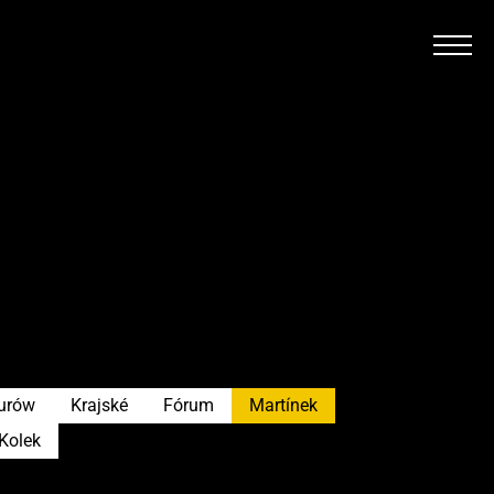
urów
Krajské
Fórum
Martínek
Kolek