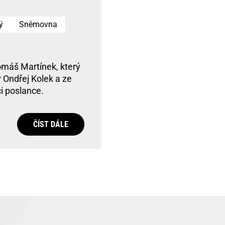
ý
Sněmovna
máš Martínek, který
r Ondřej Kolek a ze
i poslance.
ČÍST DÁLE