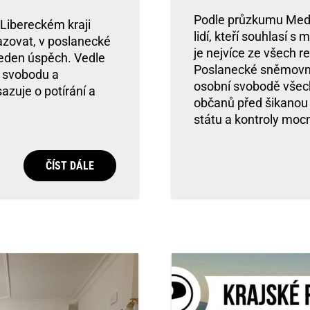
Podle průzkumu Media
Libereckém kraji
lidí, kteří souhlasí 
azovat, v poslanecké
je nejvíce ze všech r
jeden úspěch. Vedle
Poslanecké sněmovně z
í svobodu a
osobní svobodě všech
azuje o potírání a
občanů před šikanou
státu a kontroly mocn
ČÍST DÁLE