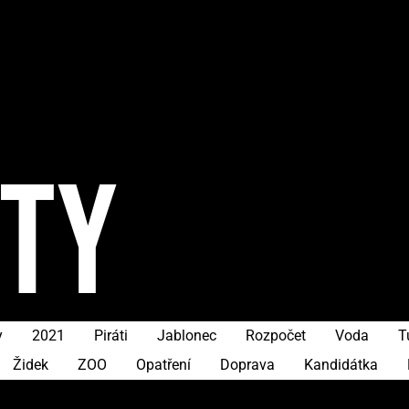
ITY
y
2021
Piráti
Jablonec
Rozpočet
Voda
T
Židek
ZOO
Opatření
Doprava
Kandidátka