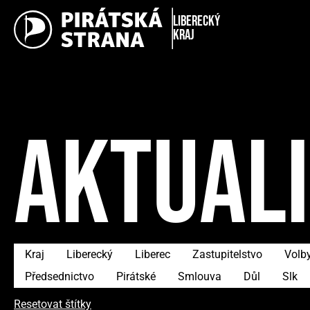
Liberecký
kraj
AKTUAL
Kraj
Liberecký
Liberec
Zastupitelstvo
Volb
Předsednictvo
Pirátské
Smlouva
Důl
Slk
Resetovat štítky