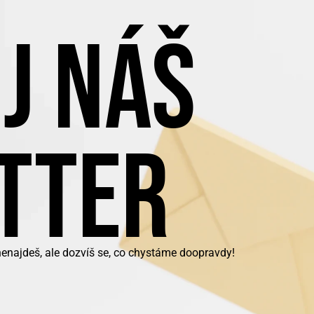
J NÁŠ
TTER
nenajdeš, ale dozvíš se, co chystáme doopravdy!