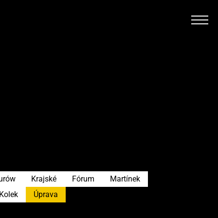
urów
Krajské
Fórum
Martínek
Kolek
Úprava