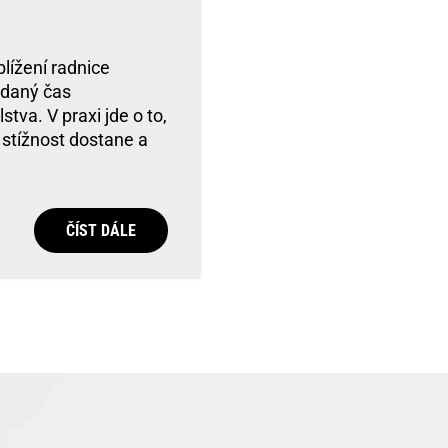
lížení radnice
 daný čas
tva. V praxi jde o to,
 stížnost dostane a
ČÍST DÁLE