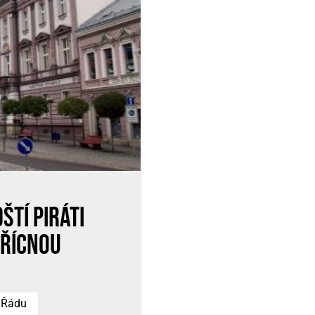
ští Piráti
třícnou
Řádu