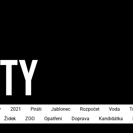
ITY
y
2021
Piráti
Jablonec
Rozpočet
Voda
T
Židek
ZOO
Opatření
Doprava
Kandidátka