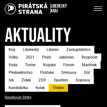
Liberecký
kraj
AKTUALITY
Kraj
Liberecký
Liberec
Zastupitelstvo
Volby
2021
Piráti
Jablonec
Rozpočet
Voda
Turów
Krajské
Fórum
Martínek
Předsednictvo
Pirátské
Smlouva
Důl
Slk
Židek
ZOO
Opatření
Doprava
Kandidátka
Kolek
Třídění
Resetovat štítky