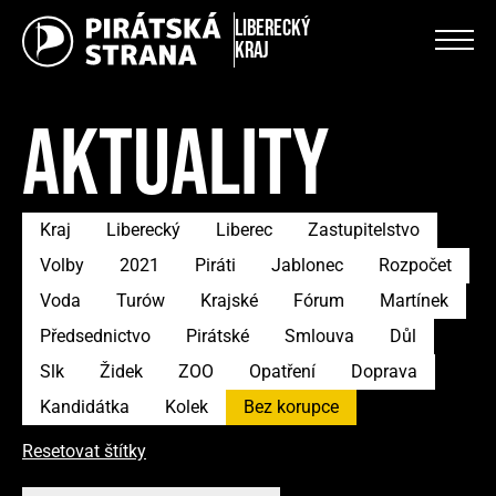
Liberecký
kraj
AKTUALITY
Kraj
Liberecký
Liberec
Zastupitelstvo
Volby
2021
Piráti
Jablonec
Rozpočet
Voda
Turów
Krajské
Fórum
Martínek
Předsednictvo
Pirátské
Smlouva
Důl
Slk
Židek
ZOO
Opatření
Doprava
Kandidátka
Kolek
Bez korupce
Resetovat štítky